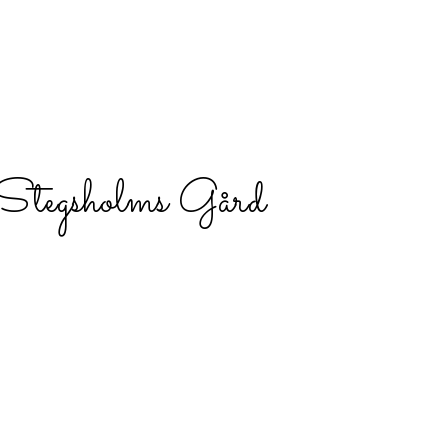
en
Ridklubb
Ridskola
Ridläger
Jordbruket
 Stegsholms Gård