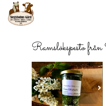
Gård
Ramslökspesto från