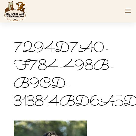
7294D7A0-
F784-498B-
B9CD-
313814BD6A5